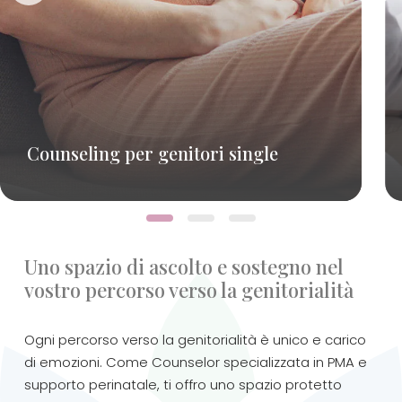
Counseling per genitori single
Uno spazio di ascolto e sostegno nel
vostro percorso verso la genitorialità
Counseling e supporto emotivo
dedicato alle donne single nel
Ogni percorso verso la genitorialità è unico e carico
cammino verso la maternità.
di emozioni. Come Counselor specializzata in PMA e
supporto perinatale, ti offro uno spazio protetto