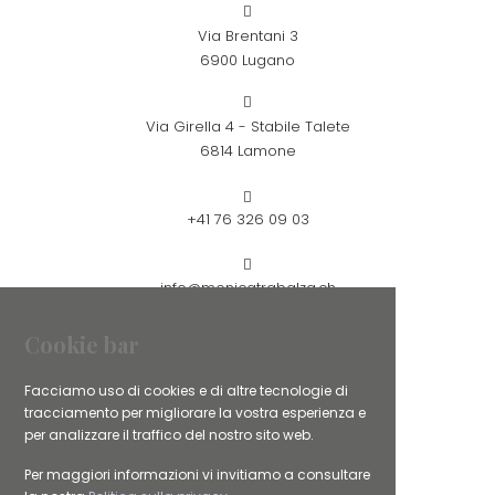
Via Brentani 3
6900 Lugano
Via Girella 4 - Stabile Talete
6814 Lamone
+41 76 326 09 03
info@monicatrabalza.ch
Cookie bar
SERVIZI
Facciamo uso di cookies e di altre tecnologie di
tracciamento per migliorare la vostra esperienza e
Counseiling per genitori single
per analizzare il traffico del nostro sito web.
Counseling per coppie
Per maggiori informazioni vi invitiamo a consultare
Counseling per la gravidanza